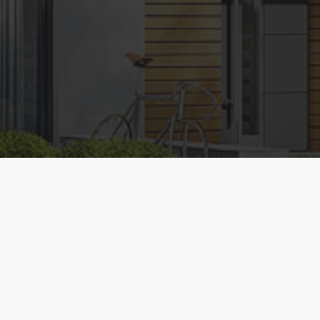
ARCO development
Sp. z o.o.
Biuro:
ul. Kolorowa 17/2
62-080 Tarnowo Podgórne