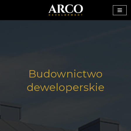
Przejdź
do
treści
Budownictwo
deweloperskie